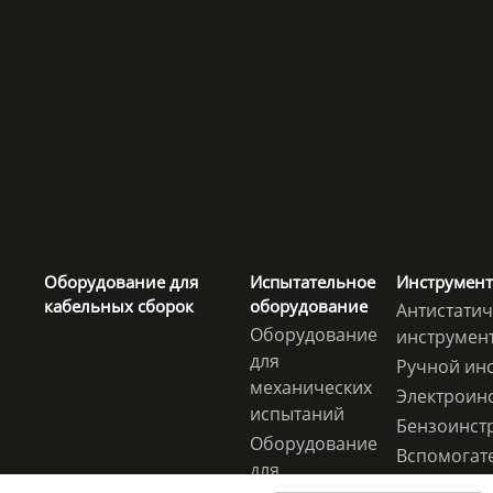
Оборудование для
Испытательное
Инструмент
кабельных сборок
оборудование
Антистати
Оборудование
инструмен
для
Ручной ин
механических
Электроин
испытаний
Бензоинст
Оборудование
Вспомогат
для
электрони