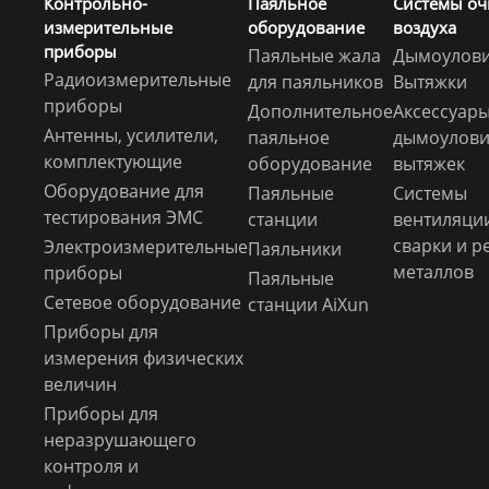
Контрольно-
Паяльное
Системы оч
измерительные
оборудование
воздуха
приборы
Паяльные жала
Дымоулови
Радиоизмерительные
для паяльников
Вытяжки
приборы
Дополнительное
Аксессуары
Антенны, усилители,
паяльное
дымоулови
комплектующие
оборудование
вытяжек
Оборудование для
Паяльные
Системы
тестирования ЭМС
станции
вентиляци
сварки и р
Электроизмерительные
Паяльники
металлов
приборы
Паяльные
Сетевое оборудование
станции AiXun
Приборы для
измерения физических
величин
Приборы для
неразрушающего
контроля и