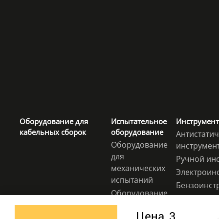
Оборудование для
Испытательное
Инструмент
кабельных сборок
оборудование
Антистати
Оборудование
инструмен
для
Ручной ин
механических
Электроин
испытаний
Бензоинст
Оборудование
Вспомогат
для
электрони
Цена
3
климатических