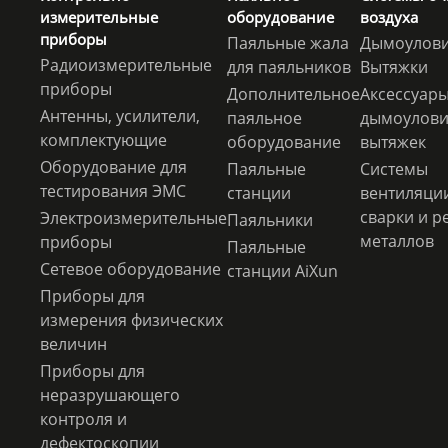
измерительные
оборудование
воздуха
приборы
Паяльные жала
Дымоулови
Радиоизмерительные
для паяльников
Вытяжки
приборы
Дополнительное
Аксессуары
Антенны, усилители,
паяльное
дымоулови
комплектующие
оборудование
вытяжек
Оборудование для
Паяльные
Системы
тестирования ЭМС
станции
вентиляци
сварки и р
Электроизмерительные
Паяльники
металлов
приборы
Паяльные
Сетевое оборудование
станции AiXun
Приборы для
измерения физических
величин
Приборы для
неразрушающего
контроля и
дефектоскопии