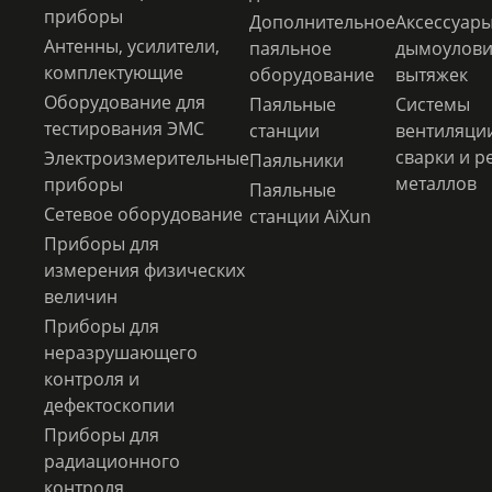
приборы
Дополнительное
Аксессуары
Антенны, усилители,
паяльное
дымоулови
комплектующие
оборудование
вытяжек
Оборудование для
Паяльные
Системы
тестирования ЭМС
станции
вентиляци
сварки и р
Электроизмерительные
Паяльники
металлов
приборы
Паяльные
Сетевое оборудование
станции AiXun
Приборы для
измерения физических
величин
Приборы для
неразрушающего
контроля и
дефектоскопии
Приборы для
радиационного
контроля