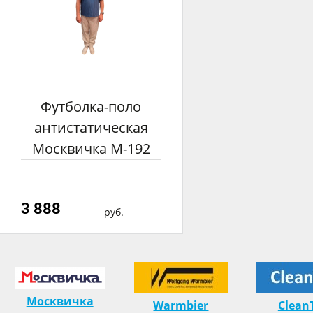
Футболка-поло
антистатическая
Москвичка М-192
3 888
руб.
Москвичка
Warmbier
Clean