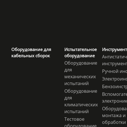
Оборудование для
Испытательное
Инструмент
кабельных сборок
оборудование
Антистати
Оборудование
инструмен
для
Ручной ин
механических
Электроин
испытаний
Бензоинст
Оборудование
Вспомогат
для
электрони
климатических
Оборудова
испытаний
монтажа и
Тестовое
обработки 
оборудование