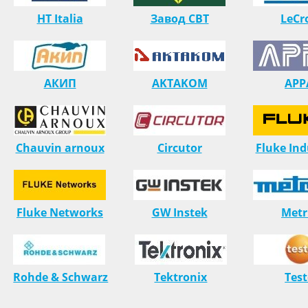
HT Italia
Завод СВТ
LeCr
АКИП
AKTAKOM
APP
Chauvin arnoux
Circutor
Fluke Ind
Fluke Networks
GW Instek
Metr
Rohde & Schwarz
Tektronix
Tes