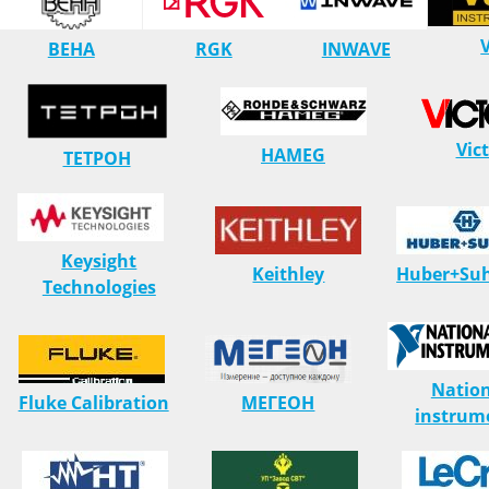
BEHA
RGK
INWAVE
Vic
HAMEG
ТЕТРОН
Keysight
Keithley
Huber+Su
Technologies
Natio
Fluke Calibration
МЕГЕОН
instrum