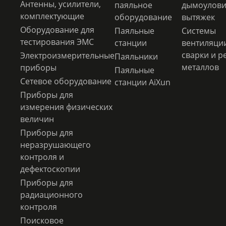
Антенны, усилители,
паяльное
дымоулови
комплектующие
оборудование
вытяжек
Оборудование для
Паяльные
Системы
тестирования ЭМС
станции
вентиляци
сварки и р
Электроизмерительные
Паяльники
металлов
приборы
Паяльные
Сетевое оборудование
станции AiXun
Приборы для
измерения физических
величин
Приборы для
неразрушающего
контроля и
дефектоскопии
Приборы для
радиационного
контроля
Поисковое