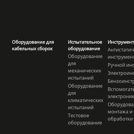
Оборудование для
Испытательное
Инструмент
кабельных сборок
оборудование
Антистати
Оборудование
инструмен
для
Ручной ин
механических
Электроин
испытаний
Бензоинст
Оборудование
Вспомогат
для
электрони
климатических
Оборудова
испытаний
монтажа и
Тестовое
обработки 
оборудование