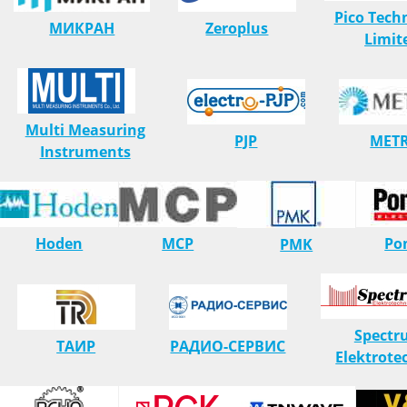
Pico Tech
МИКРАН
Zeroplus
Limit
Multi Measuring
PJP
MET
Instruments
Hoden
MCP
Po
PMK
Spectr
ТАИР
РАДИО-СЕРВИС
Elektrote